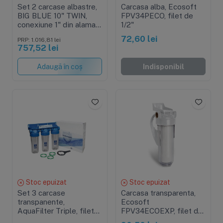
Set 2 carcase albastre,
Carcasa alba, Ecosoft
BIG BLUE 10" TWIN,
FPV34PECO, filet de
conexiune 1" din alama,
1/2"
cheie, supapa presiune
72,60 lei
PRP: 1.016,81 lei
si cadru metalic
757,52 lei
Adaugă în coș
Indisponibil
Stoc epuizat
Stoc epuizat
Set 3 carcase
Carcasa transparenta,
transpanente,
Ecosoft
AquaFilter Triple, filet
FPV34ECOEXP, filet de
alama 3/4", standard 10"
3/4"