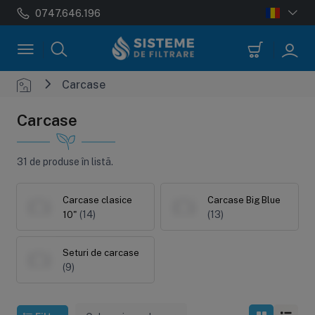
0747.646.196
Sisteme de filtrare
Statii aut
Carcase
Alcalinizare
Dedurizare
Carcase
(1)
(7)
Filtre pentru dus
Carbune acti
(0)
(0)
31 de produse în listă.
Filtre pentru frigider
Deferitizare
(1)
(0)
Anticalcar
Microfiltrare
Demanganiza
Carcase clasice
Carcase Big Blue
(2)
(3)
(0)
(14)
(13)
10"
Ultrafiltrare
Cani filtrante
(2)
(1)
Seturi de carcase
(9)