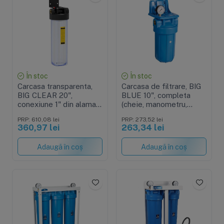
În stoc
În stoc
Carcasa transparenta,
Carcasa de filtrare, BIG
BIG CLEAR 20",
BLUE 10", completa
conexiune 1" din alama,
(cheie, manometru,
cheie strangere, supapa
suport)
PRP: 610,08 lei
PRP: 273,52 lei
presiune si suport
360,97 lei
263,34 lei
metalic
Adaugă în coș
Adaugă în coș