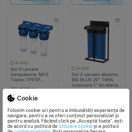
În stoc
În stoc
Set 3 carcase
transparente, MVG
Set 2 carcase albastre,
Triplex TPP3P,
BIG BLUE 20" TWIN,
conexiune din alama de
conexiune 1" din alama,
PRP: 457,56 lei
3/4", rezistenta 8 bar
cheie, supapa presiune
305,04 lei
PRP: 1.118,49 lei
si cadru metalic
Cookie
910,04 lei
Adaugă în coș
Folosim cookie-uri pentru a îmbunătăți experiența de
Adaugă în coș
navigare, pentru a va oferi conținut personalizat și
pentru analiză. Făcând click pe „Acceptă toate”, ești
de acord cu politica de
utilizare cookie
și a politicii
de
confidențialitate
. Poți personaliza fiecare