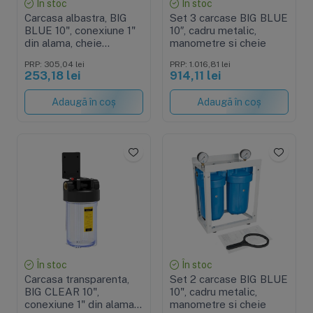
În stoc
În stoc
Carcasa albastra, BIG
Set 3 carcase BIG BLUE
BLUE 10", conexiune 1"
10″, cadru metalic,
din alama, cheie
manometre si cheie
strangere, supapa
PRP: 305,04 lei
PRP: 1.016,81 lei
presiune si suport
253,18 lei
914,11 lei
metalic
Adaugă în coș
Adaugă în coș
În stoc
În stoc
Carcasa transparenta,
Set 2 carcase BIG BLUE
BIG CLEAR 10",
10", cadru metalic,
conexiune 1" din alama,
manometre si cheie