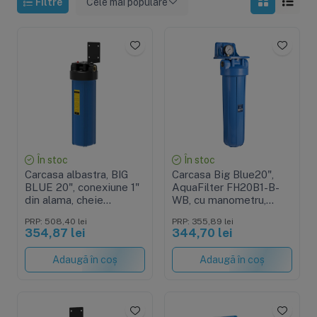
Filtre
Cele mai populare
În stoc
În stoc
Carcasa albastra, BIG
Carcasa Big Blue20",
BLUE 20", conexiune 1"
AquaFilter FH20B1-B-
din alama, cheie
WB, cu manometru,
strangere, supapa
suport si filet din alama
PRP: 508,40 lei
PRP: 355,89 lei
presiune si suport
354,87 lei
344,70 lei
metalic
Adaugă în coș
Adaugă în coș