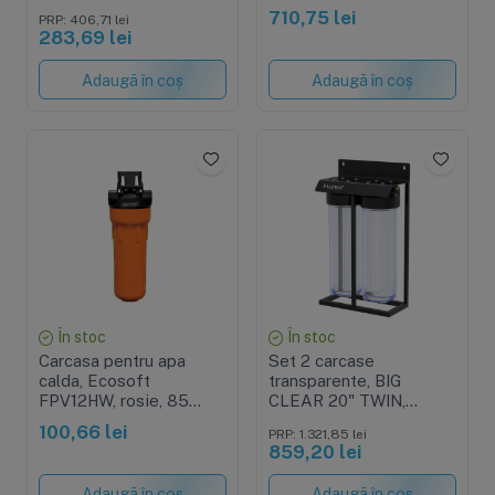
cheie strangere, supapa
710,75 lei
PRP: 406,71 lei
presiune si suport
283,69 lei
metalic
Adaugă în coș
Adaugă în coș
În stoc
În stoc
Carcasa pentru apa
Set 2 carcase
calda, Ecosoft
transparente, BIG
FPV12HW, rosie, 85
CLEAR 20" TWIN,
grade
conexiune 1" din alama,
100,66 lei
PRP: 1.321,85 lei
cheie, supapa presiune
859,20 lei
si cadru metalic
Adaugă în coș
Adaugă în coș