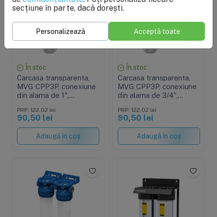
secțiune în parte, dacă dorești.
Personalizează
Acceptă toate
În stoc
În stoc
Carcasa transparenta,
Carcasa transparenta,
MVG CPP3P, conexiune
MVG CPP3P, conexiune
din alama de 1",
din alama de 3/4",
rezistenta 8 bar
rezistenta 8 bar
PRP: 122,02 lei
PRP: 122,02 lei
90,50 lei
90,50 lei
Adaugă în coș
Adaugă în coș