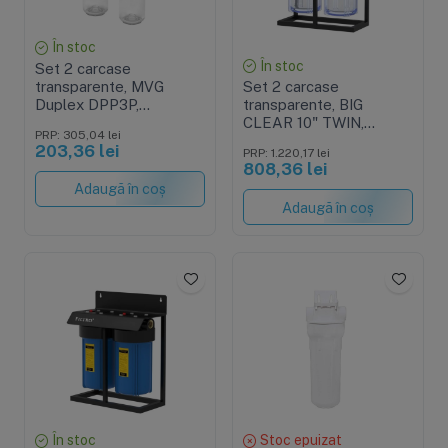
În stoc
În stoc
Set 2 carcase
transparente, MVG
Set 2 carcase
Duplex DPP3P,
transparente, BIG
conexiune din alama de
CLEAR 10" TWIN,
PRP: 305,04 lei
3/4", rezistenta 8 bar
conexiune 1" din alama,
203,36 lei
PRP: 1.220,17 lei
cheie, supapa presiune
808,36 lei
si cadru metalic
Adaugă în coș
Adaugă în coș
În stoc
Stoc epuizat