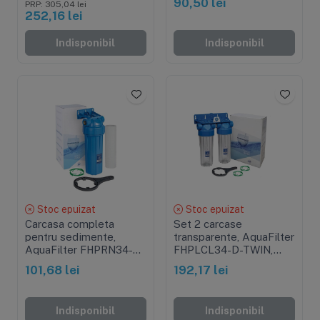
90,50 lei
PRP: 305,04 lei
252,16 lei
Indisponibil
Indisponibil
Stoc epuizat
Stoc epuizat
Carcasa completa
Set 2 carcase
pentru sedimente,
transparente, AquaFilter
AquaFilter FHPRN34-
FHPLCL34-D-TWIN,
B1-AQ, cheie, suport,
filet cupru 3/4"
101,68 lei
192,17 lei
cartus si filet din alama
Indisponibil
Indisponibil