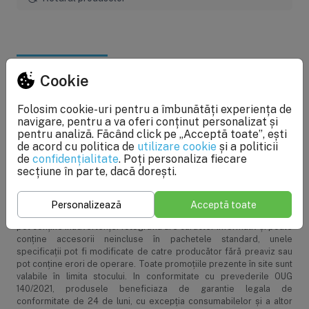
Specificații
Cookie
Caracteristici generale
Folosim cookie-uri pentru a îmbunătăți experiența de
navigare, pentru a va oferi conținut personalizat și
pentru analiză. Făcând click pe „Acceptă toate”, ești
Greutate pachet
0.01 kg
de acord cu politica de
utilizare cookie
și a politicii
de
confidențialitate
. Poți personaliza fiecare
Garanţie
24 luni
secțiune în parte, dacă dorești.
Sisteme-de-Filtrare.ro
: Facem eforturi permanente pentru a
Personalizează
Acceptă toate
păstra acurateţea informaţiilor din acestă pagină. Rareori acestea
pot conţine inadvertenţe: fotografia are caracter informativ şi poate
conţine accesorii neincluse în pachetele standard, unele
specificaţii pot fi modificate de catre producător fără preaviz sau
pot conţine erori de operare. Toate promoţiile prezente în site sunt
valabile în limita stocului. In conformitate cu prevederile OUG
140/2021, produsele beneficiaza de garantie legala de
conformitate de 24 de luni, cu excepția consumabilelor și a altor