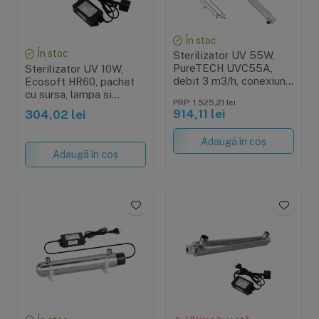
În stoc
În stoc
Sterilizator UV 55W,
PureTECH UVC55A,
Sterilizator UV 10W,
debit 3 m3/h, conexiune
Ecosoft HR60, pachet
1", pachet complet cu
cu sursa, lampa si
PRP: 1.525,21 lei
sursa, lampa si carcasa
carcasa
914,11 lei
304,02 lei
Adaugă în coș
Adaugă în coș