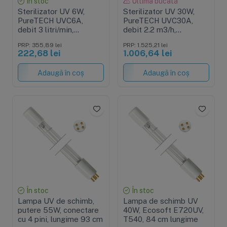
În stoc
Ultima bucată
Sterilizator UV 6W,
Sterilizator UV 30W,
PureTECH UVC6A,
PureTECH UVC30A,
debit 3 litri/min,
debit 2.2 m3/h,
conexiune de 1/4",
conexiune 3/4", pachet
PRP: 355,89 lei
PRP: 1.525,21 lei
pachet complet cu
complet cu sursa, lampa
222,68 lei
1.006,64 lei
sursa, lampa, carcasa si
si carcasa
accesorii
Adaugă în coș
Adaugă în coș
În stoc
În stoc
Lampa UV de schimb,
Lampa de schimb UV
putere 55W, conectare
40W, Ecosoft E720UV,
cu 4 pini, lungime 93 cm
T540, 84 cm lungime