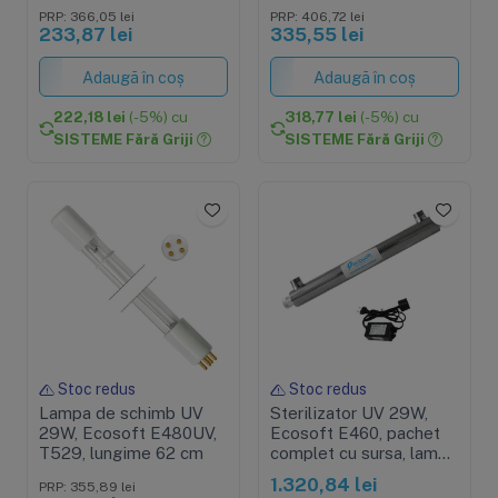
PRP: 366,05 lei
PRP: 406,72 lei
233,87 lei
335,55 lei
Adaugă în coș
Adaugă în coș
222,18 lei
(-5%) cu
318,77 lei
(-5%) cu
SISTEME Fără Griji
SISTEME Fără Griji
Stoc redus
Stoc redus
Lampa de schimb UV
Sterilizator UV 29W,
29W, Ecosoft E480UV,
Ecosoft E460, pachet
T529, lungime 62 cm
complet cu sursa, lampa
si carcasa
1.320,84 lei
PRP: 355,89 lei