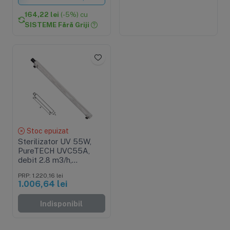
164,22 lei
(-5%) cu
SISTEME Fără Griji
Stoc epuizat
Sterilizator UV 55W,
PureTECH UVC55A,
debit 2.8 m3/h,
conexiune 3/4", pachet
PRP: 1.220,16 lei
complet cu sursa, lampa
1.006,64 lei
si carcasa
Indisponibil