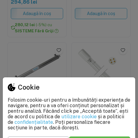
294,86 lei
Adaugă în coș
Adaugă în coș
280,12 lei
(-5%) cu
SISTEME Fără Griji
Cookie
Folosim cookie-uri pentru a îmbunătăți experiența de
În stoc
Ultima bucată
navigare, pentru a va oferi conținut personalizat și
Sterilizator UV 40W,
Lampa UV de schimb,
pentru analiză. Făcând click pe „Acceptă toate”, ești
Ecosoft E720, pachet
putere 30W, conectare
de acord cu politica de
utilizare cookie
și a politicii
complet cu sursa, lampa
cu 4 pini, lungime 89 cm
de
confidențialitate
. Poți personaliza fiecare
si carcasa
1.524,19 lei
secțiune în parte, dacă dorești.
PRP: 254,20 lei
193,19 lei