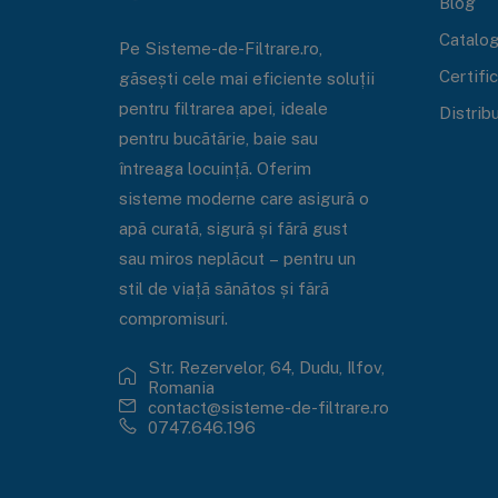
Blog
Catalo
Pe Sisteme-de-Filtrare.ro,
Certifi
găsești cele mai eficiente soluții
pentru filtrarea apei, ideale
Distrib
pentru bucătărie, baie sau
întreaga locuință. Oferim
sisteme moderne care asigură o
apă curată, sigură și fără gust
sau miros neplăcut – pentru un
stil de viață sănătos și fără
compromisuri.
Str. Rezervelor, 64, Dudu, Ilfov,
Romania
contact@sisteme-de-filtrare.ro
0747.646.196