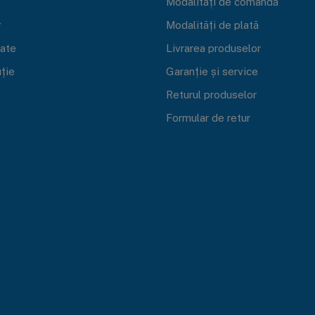
Modalități de comandă
g
Modalități de plată
cate
Livrarea produselor
uție
Garanție și service
Returul produselor
Formular de retur