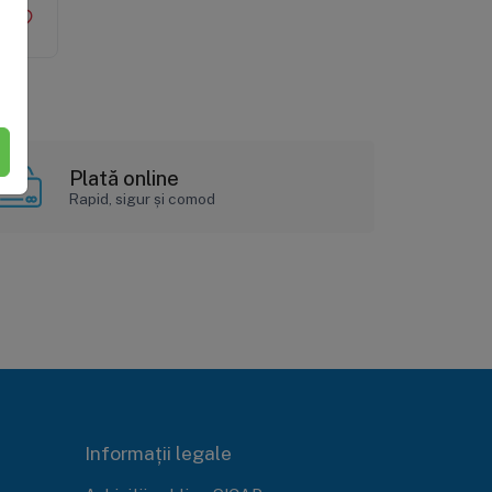
Plată online
Rapid, sigur și comod
Informații legale