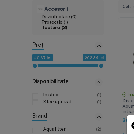
Cele 
Accesorii
Dezinfectare (0)
Protectie (1)
Testare (2)
Preț
40.67 lei
202.34 lei
Disponibilitate
În stoc
În 
(1)
Dispo
Stoc epuizat
(1)
Aquaf
intrar
Brand
202,
Aquafilter
(2)