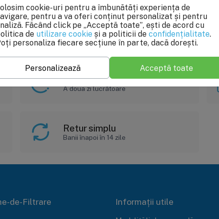
olosim cookie-uri pentru a îmbunătăți experiența de
Adaugă în coș
Indisponibil
avigare, pentru a va oferi conținut personalizat și pentru
naliză. Făcând click pe „Acceptă toate”, ești de acord cu
olitica de
utilizare cookie
și a politicii de
confidențialitate
.
oți personaliza fiecare secțiune în parte, dacă dorești.
Personalizează
Acceptă toate
Livrare rapidă
A doua zi lucrătoare
Retur simplu
Banii înapoi în 14 zile
e-de-Filtrare
Informații utile