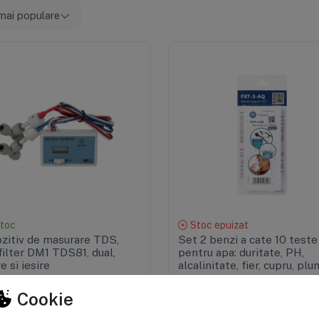
mai populare
Vizualizare rapidă
Vizualizare rapidă
stoc
Stoc epuizat
zitiv de masurare TDS,
Set 2 benzi a cate 10 teste
ilter DM1 TDS81, dual,
pentru apa: duritate, PH,
e si iesire
alcalinitate, fier, cupru, plu
nitrati, nitriti, clor, fluor
34 lei
PRP: 59,99 lei
Cookie
40,67 lei