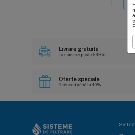
F
n
a
p
P
Livrare gratuită
La comenzi peste 599 lei
Oferte speciale
Reduceri până la 40%
Sistem