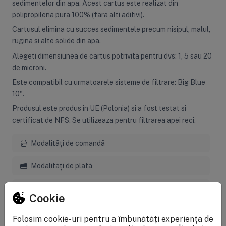
sedimentelor din apa. Acest cartus este realizat din
polipropilena pura 100% (fara alti aditivi).
Cartusul elimina cu succes sedimentele precum nisipul, malul,
rugina si alte solide din apa.
Alegeti dimensiunea de cartus potrivita pentru dvs: 1, 5 sau 20
de microni.
Este compatibil cu urmatoarele sisteme de filtrare: Big Blue
10".
Produsul este produs in UE (Polonia) si a fost testat si
certificat de NFS. Se utilizeaza pentru filtrarea apei reci.
Modalități de comandă
Modalități de plată
Livrarea produselor
Cookie
Garanție și service
Folosim cookie-uri pentru a îmbunătăți experiența de