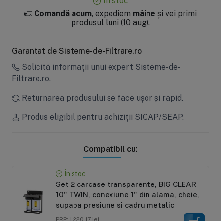
În stoc
Comandă acum
, expediem
mâine
și vei primi
produsul luni (10 aug).
Garantat de Sisteme-de-Filtrare.ro
Solicită informații unui expert Sisteme-de-
Filtrare.ro.
Returnarea produsului se face ușor și rapid.
Produs eligibil pentru achiziții SICAP/SEAP.
Compatibil cu:
În stoc
Set 2 carcase transparente, BIG CLEAR
10" TWIN, conexiune 1" din alama, cheie,
supapa presiune si cadru metalic
PRP: 1.220,17 lei