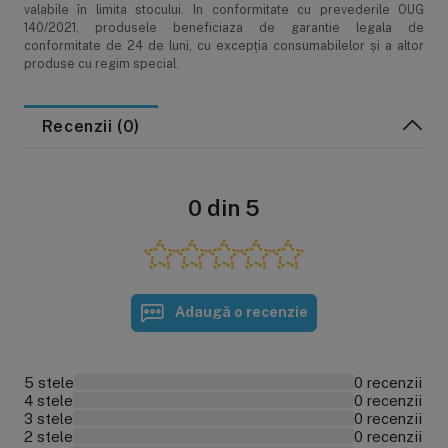
valabile în limita stocului. In conformitate cu prevederile OUG
140/2021, produsele beneficiaza de garantie legala de
conformitate de 24 de luni, cu excepția consumabilelor și a altor
produse cu regim special.
Recenzii (0)
0 din 5
Adaugă o recenzie
5 stele
0 recenzii
0%
4 stele
0 recenzii
0%
3 stele
0 recenzii
0%
2 stele
0 recenzii
0%