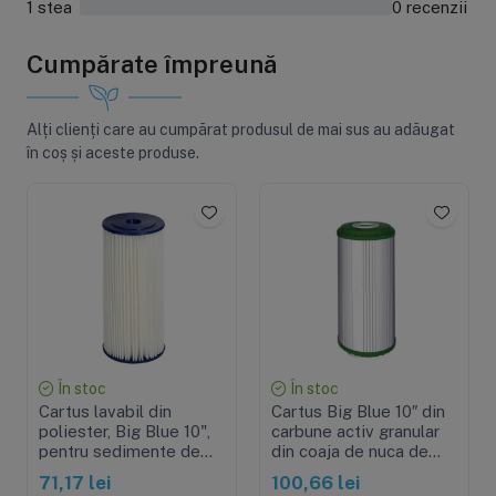
1 stea
0 recenzii
0%
Cumpărate împreună
Alți clienți care au cumpărat produsul de mai sus au adăugat
în coș și aceste produse.
În stoc
În stoc
Cartus lavabil din
Cartus Big Blue 10″ din
poliester, Big Blue 10",
carbune activ granular
pentru sedimente de
din coaja de nuca de
20 microni
cocos cu KDF
71,17 lei
100,66 lei