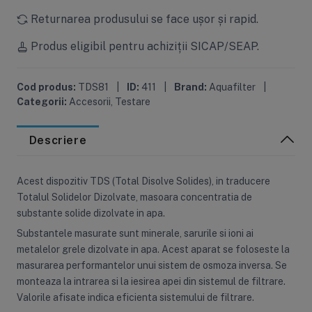
Returnarea produsului se face ușor și rapid.
Produs eligibil pentru achiziții SICAP/SEAP.
Cod produs:
TDS81
|
ID:
411
|
Brand:
Aquafilter
|
Categorii:
Accesorii
,
Testare
Descriere
Acest dispozitiv TDS (Total Disolve Solides), in traducere
Totalul Solidelor Dizolvate, masoara concentratia de
substante solide dizolvate in apa.
Substantele masurate sunt minerale, sarurile si ioni ai
metalelor grele dizolvate in apa. Acest aparat se foloseste la
masurarea performantelor unui sistem de osmoza inversa. Se
monteaza la intrarea si la iesirea apei din sistemul de filtrare.
Valorile afisate indica eficienta sistemului de filtrare.