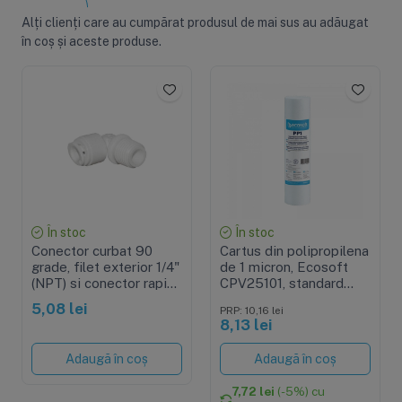
Alți clienți care au cumpărat produsul de mai sus au adăugat
în coș și aceste produse.
În stoc
În stoc
Conector curbat 90
Cartus din polipropilena
grade, filet exterior 1/4"
de 1 micron, Ecosoft
(NPT) si conector rapid
CPV25101, standard
tub 1/4" (QC)
2.5"x10"
5,08 lei
PRP: 10,16 lei
8,13 lei
Adaugă în coș
Adaugă în coș
7,72 lei
(-5%) cu