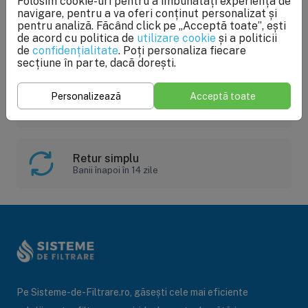
Folosim cookie-uri pentru a îmbunătăți experiența de
navigare, pentru a va oferi conținut personalizat și
pentru analiză. Făcând click pe „Acceptă toate”, ești
Plată online
de acord cu politica de
utilizare cookie
și a politicii
de
confidențialitate
. Poți personaliza fiecare
Rapid, sigur și comod
secțiune în parte, dacă dorești.
Personalizează
Acceptă toate
Oferte speciale
Reduceri până la 40%
Retur simplu
Banii înapoi în 14 zile
Pe Sisteme-de-Filtrare.ro, găsești cele mai eficiente