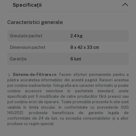
Specificații
Modalități de comandă
Modalități de plată
Caracteristici generale
Livrarea produselor
Greutate pachet
2.4 kg
Garanție și service
Dimensiuni pachet
8 x 42 x 33 cm
Garanţie
6 luni
Returul produselor
Sisteme-de-Filtrare.ro
: Facem eforturi permanente pentru a
păstra acurateţea informaţiilor din acestă pagină. Rareori acestea
pot conţine inadvertenţe: fotografia are caracter informativ şi poate
conţine accesorii neincluse în pachetele standard, unele
specificaţii pot fi modificate de catre producător fără preaviz sau
pot conţine erori de operare. Toate promoţiile prezente în site sunt
valabile în limita stocului. In conformitate cu prevederile OUG
140/2021, produsele beneficiaza de garantie legala de
conformitate de 24 de luni, cu excepția consumabilelor și a altor
produse cu regim special.