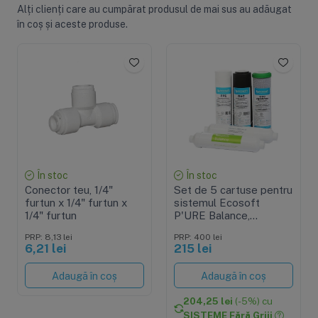
Alți clienți care au cumpărat produsul de mai sus au adăugat
în coș și aceste produse.
În stoc
În stoc
Conector teu, 1/4"
Set de 5 cartuse pentru
furtun x 1/4" furtun x
sistemul Ecosoft
1/4" furtun
P'URE Balance,
prefiltrare si
PRP: 8,13 lei
PRP: 400 lei
postfiltrare
6,21 lei
215 lei
Adaugă în coș
Adaugă în coș
204,25 lei
(-5%) cu
SISTEME Fără Griji