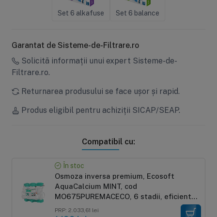
Set 6 alkafuse
Set 6 balance
Garantat de Sisteme-de-Filtrare.ro
Solicită informații unui expert Sisteme-de-
Filtrare.ro.
Returnarea produsului se face ușor și rapid.
Produs eligibil pentru achiziții SICAP/SEAP.
Compatibil cu:
În stoc
Osmoza inversa premium, Ecosoft
AquaCalcium MINT, cod
MO675PUREMACECO, 6 stadii, eficienta
ridicata, remineralizare cu calciu
PRP: 2.033,61 lei