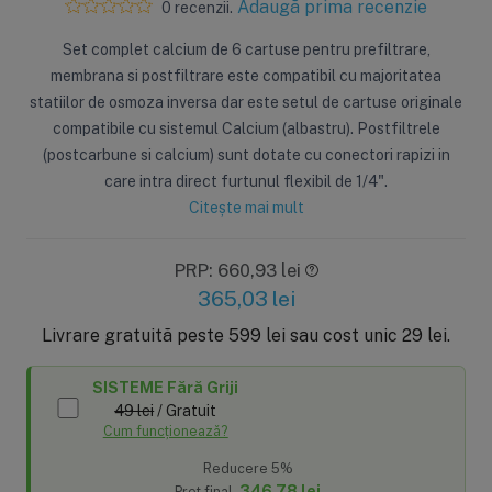
Adaugă prima recenzie
0 recenzii.
Set complet calcium de 6 cartuse pentru prefiltrare,
membrana si postfiltrare este compatibil cu majoritatea
statiilor de osmoza inversa dar este setul de cartuse originale
compatibile cu sistemul Calcium (albastru). Postfiltrele
(postcarbune si calcium) sunt dotate cu conectori rapizi in
care intra direct furtunul flexibil de 1/4".
Citește mai mult
PRP: 660,93 lei
365,03
lei
Livrare gratuită peste 599 lei sau cost unic 29 lei.
SISTEME Fără Griji
49 lei
/ Gratuit
Cum funcționează?
Reducere 5%
346,78 lei
Preț final