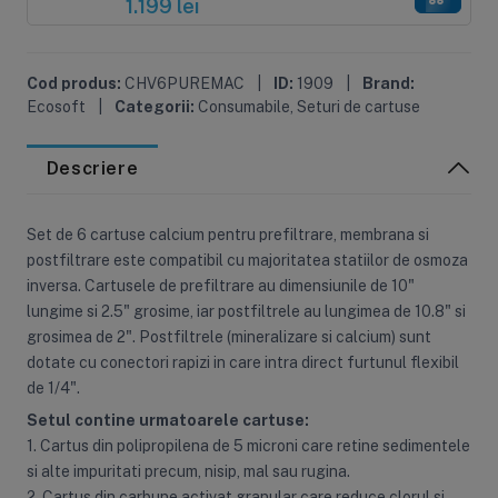
1.199 lei
Cod produs:
CHV6PUREMAC
|
ID:
1909
|
Brand:
Ecosoft
|
Categorii:
Consumabile
,
Seturi de cartuse
Descriere
Set de 6 cartuse calcium pentru prefiltrare, membrana si
postfiltrare este compatibil cu majoritatea statiilor de osmoza
inversa. Cartusele de prefiltrare au dimensiunile de 10"
lungime si 2.5" grosime, iar postfiltrele au lungimea de 10.8" si
grosimea de 2". Postfiltrele (mineralizare si calcium) sunt
dotate cu conectori rapizi in care intra direct furtunul flexibil
de 1/4".
Setul contine urmatoarele cartuse:
1. Cartus din polipropilena de 5 microni care retine sedimentele
si alte impuritati precum, nisip, mal sau rugina.
2. Cartus din carbune activat granular care reduce clorul si